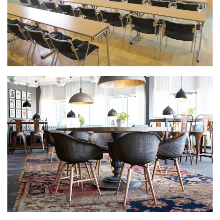
mest lämpad för konferenser och mellanstora
möten.
LÄS MER >>
Folkets Hus trevliga restaurang, som även är en
mycket fin festlokal – både för den lilla festen upp
till 80 personer i befintlig möblering. Här finns
möjligheter att skapa ett rum för både fest och för
familjens stora och viktiga dagar.
LÄS MER >>