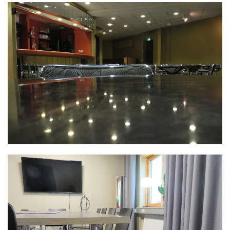
Discot är en fantastisk festlokal med otroliga
möjligheter för din temafest, klassfest, företagsfest
eller bröllopsfest. Lokalen passar även utmärkt i
samband med konferens, som föreläsning,
seminarium, grupparbeten med mera.
LÄS MER >>
Ett av våra loger för artister med egen wc och dusch
på rummet. Detta är även ett trivsamt rum för möten