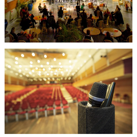
modevisningar, utställningar med mycket mera.
LÄS MER >>
Peterson Berger-hallen är Folkets Hus största lokal
med utdragbara läktare. Här arrangeras det bl a
danser, middagar, mässor, konferenser,
träningskonvent, konserter och teater.
LÄS MER >>