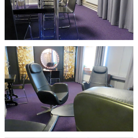
och konferenser för den mindre gruppen.
LÄS MER >>
Det här är Folkets Hus stora artistloge. Här finns
egen wc och dusch på rummet, TV och två
sminkbord. Det här är även ett utmärkt rum för
möten och konferenser för mindre grupper.
LÄS MER >>