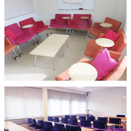
På Folkets Hus finns det ett flertal mindre
grupprum, som är perfekta för ett mellanstort till det
allra minsta mötet. Vi kan erbjuda flexibla och roliga
lösningar för alla typer av evenemang.
Rum 9 är ett av dessa...
LÄS MER >>
På Folkets Hus finns det ett flertal mindre
grupprum, som är perfekta för ett mellanstort till det
allra minsta mötet. Vi kan erbjuda flexibla och roliga