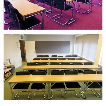
lösningar för alla typer av evenemang.
Rum 10 är ett av dessa...
LÄS MER >>
På Folkets Hus finns det ett flertal mindre
grupprum, som är perfekta för ett mellanstort till det
allra minsta mötet. Vi kan erbjuda flexibla och roliga
lösningar för alla typer av evenemang.
Rum 12 är ett av dessa...
LÄS MER >>