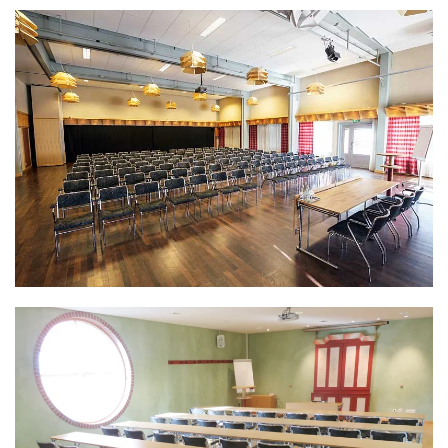
Arnljotsalen är en ljus lokal med högt i tak och
härliga trägolv. Bäst lämpad för konferenser,
middagar, danskurser, konserter, utställningar.
LÄS MER >>
I anslutning till Vinterträdgården finner du denna
ljusa och mycket trivsamma lokal. Vinterrummet är