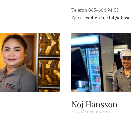
Telefon 063-664 94 05
Epost:
eddie.sarestal@fhosd
Noj Hansson
STÄD/KONFERENS