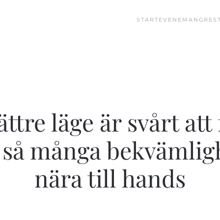
START
EVENEMANG
RES
ättre läge är svårt att
så många bekvämlig
nära till hands