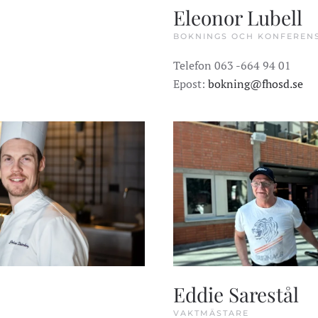
Eleonor Lubell
BOKNINGS OCH KONFERENS
Telefon 063 -664 94 01
Epost:
bokning@fhosd.se
Eddie Sarestål
VAKTMÄSTARE