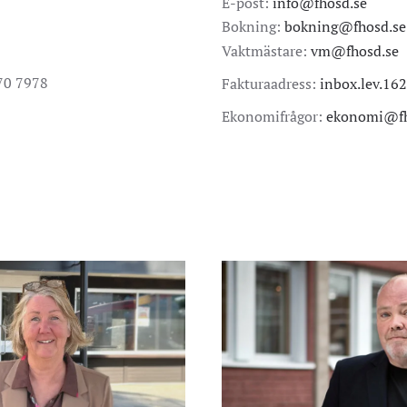
E-post:
info@fhosd.se
Bokning:
bokning@fhosd.se
Vaktmästare:
vm@fhosd.se
70 7978
Fakturaadress:
inbox.lev.16
Ekonomifrågor:
ekonomi@fh