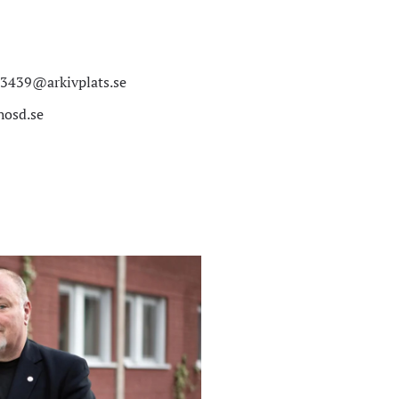
23439@arkivplats.se
osd.se