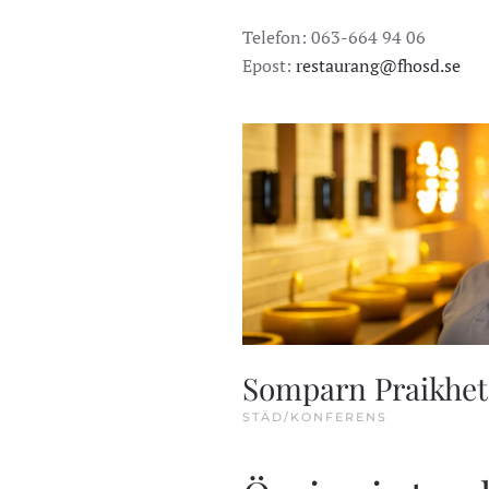
Telefon: 063-664 94 06
Epost:
restaurang@fhosd.se
Somparn Praikhet
STÄD/KONFERENS