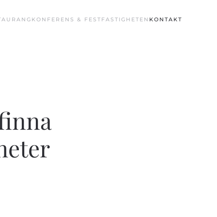
TAURANG
KONFERENS & FEST
FASTIGHETEN
KONTAKT
 finna
heter